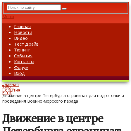
Меню
Главная
Новости
Видео
Тест Драйв
Тюнинг
События
Контакты
Форум
Вход
Главная
Tweet
События
Pin It
Движение в центре Петербурга ограничат для подготовки и
проведения Военно-морского парада
Движение в центре