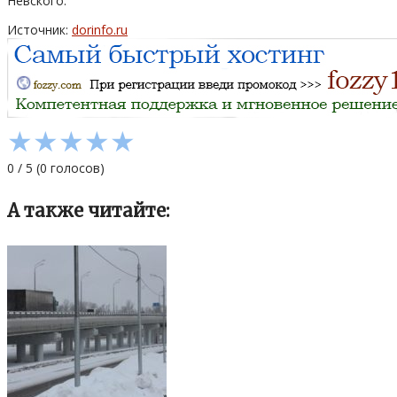
Невского.
Источник:
dorinfo.ru
★
★
★
★
★
0
/
5
(
0
голосов)
А также читайте: