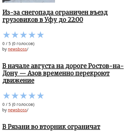
Из-за снегопада ограничен въезд
грузовиков в Уфу до 22:00
★
★
★
★
★
0
/
5
(
0
голосов)
by
newsboss
/
В начале августа на дороге Ростов-на-
Дону — Азов временно перекроют
движение
★
★
★
★
★
0
/
5
(
0
голосов)
by
newsboss
/
В Рязани во вторник ограничат