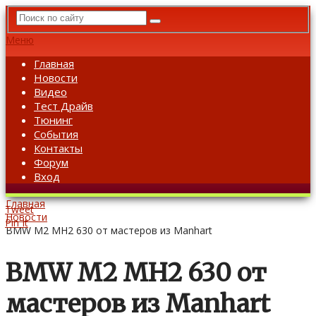
Меню
Главная
Новости
Видео
Тест Драйв
Тюнинг
События
Контакты
Форум
Вход
Главная
Tweet
Новости
Pin It
BMW M2 MH2 630 от мастеров из Manhart
BMW M2 MH2 630 от
мастеров из Manhart