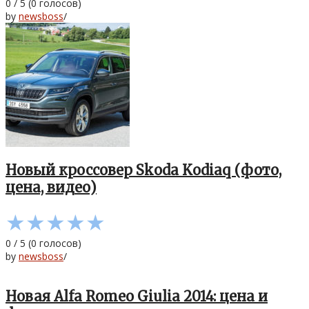
0
/
5
(
0
голосов)
by
newsboss
/
Новый кроссовер Skoda Kodiaq (фото,
цена, видео)
★
★
★
★
★
0
/
5
(
0
голосов)
by
newsboss
/
Новая Alfa Romeo Giulia 2014: цена и