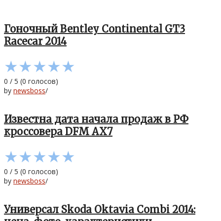
Гоночный Bentley Continental GT3
Racecar 2014
★
★
★
★
★
0
/
5
(
0
голосов)
by
newsboss
/
Известна дата начала продаж в РФ
кроссовера DFM AX7
★
★
★
★
★
0
/
5
(
0
голосов)
by
newsboss
/
Универсал Skoda Oktavia Combi 2014: