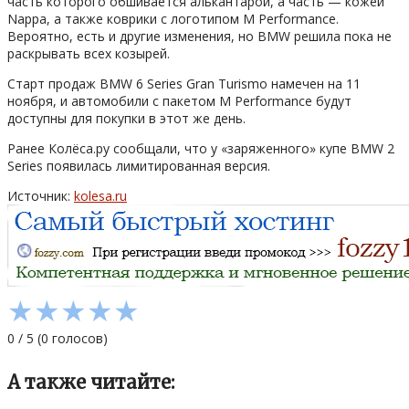
часть которого обшивается алькантарой, а часть — кожей
Nappa, а также коврики с логотипом M Performance.
Вероятно, есть и другие изменения, но BMW решила пока не
раскрывать всех козырей.
Старт продаж BMW 6 Series Gran Turismo намечен на 11
ноября, и автомобили с пакетом M Performance будут
доступны для покупки в этот же день.
Ранее Колёса.ру сообщали, что у «заряженного» купе BMW 2
Series появилась лимитированная версия.
Источник:
kolesa.ru
★
★
★
★
★
0
/
5
(
0
голосов)
А также читайте: