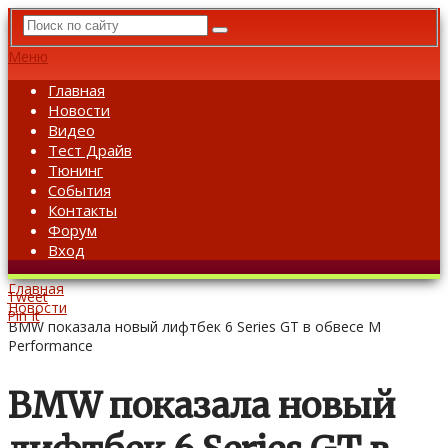
Меню
Главная
Новости
Видео
Тест Драйв
Тюнинг
События
Контакты
Форум
Вход
Главная
Tweet
Новости
Pin It
BMW показала новый лифтбек 6 Series GT в обвесе M
Performance
BMW показала новый