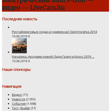
электрический Audi e-tron —
видео — LiveCars.Ru
Последняя новость
Рестайлинговые седан и универсал Opel Insignia 2014
10.06.2019
0
Начались продажи новой Лада Гранта Кросс 2019 …
10.06.2019
0
Наши спонсоры
Навигация
Видео
(71)
Новости
(2 055)
События
(1 698)
Тест Драйв
(37)