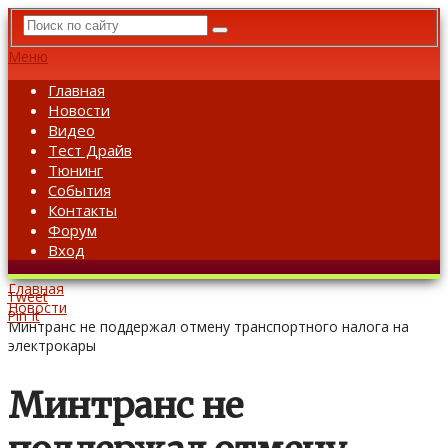
Меню
Главная
Новости
Видео
Тест Драйв
Тюнинг
События
Контакты
Форум
Вход
Главная
Tweet
Новости
Pin It
Минтранс не поддержал отмену транспортного налога на
электрокары
Минтранс не