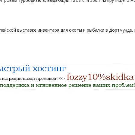
-литровый турбодизель, выдающий 122 л.с. и 360 Н-м крутящего м
ейской выставке инвентаря для охоты и рыбалки в Дортмунде, 