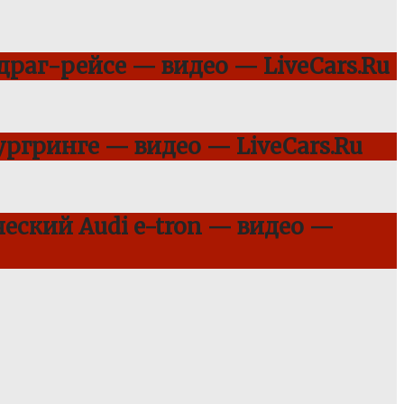
 драг-рейсе — видео — LiveCars.Ru
ргринге — видео — LiveCars.Ru
еский Audi e-tron — видео —