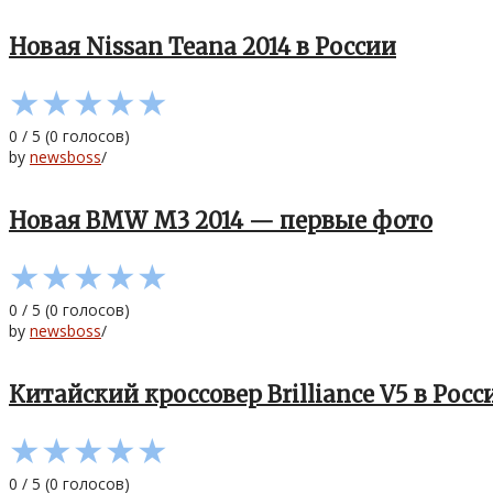
Новая Nissan Teana 2014 в России
★
★
★
★
★
0
/
5
(
0
голосов)
by
newsboss
/
Новая BMW M3 2014 — первые фото
★
★
★
★
★
0
/
5
(
0
голосов)
by
newsboss
/
Китайский кроссовер Brilliance V5 в Росс
★
★
★
★
★
0
/
5
(
0
голосов)