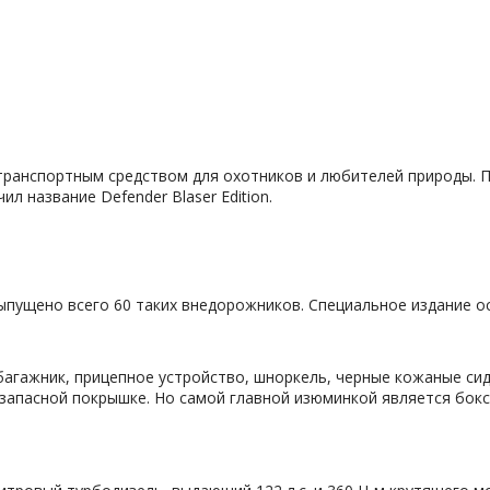
 транспортным средством для охотников и любителей природы. П
л название Defender Blaser Edition.
пущено всего 60 таких внедорожников. Специальное издание ос
багажник, прицепное устройство, шноркель, черные кожаные си
и запасной покрышке. Но самой главной изюминкой является бок