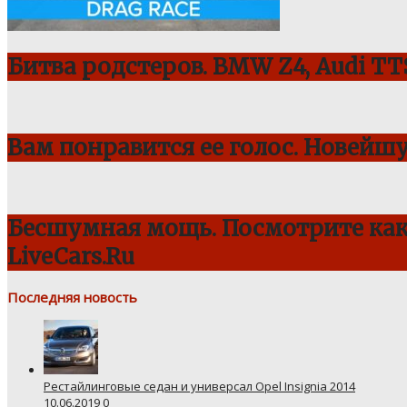
Битва родстеров. BMW Z4, Audi TTS
Вам понравится ее голос. Новейш
Бесшумная мощь. Посмотрите как 
LiveCars.Ru
Последняя новость
Рестайлинговые седан и универсал Opel Insignia 2014
10.06.2019
0