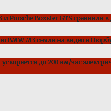
 и Porsche Boxster GTS сравнили в
ую BMW M3 сняли на видео в Нюрбу
ускоряется до 200 км/час электрич