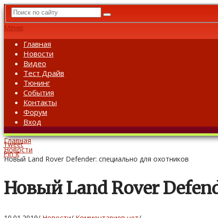
Меню
Главная
Новости
Видео
Тест Драйв
Тюнинг
События
Контакты
Форум
Вход
Главная
Tweet
Новости
Pin It
Новый Land Rover Defender: специально для охотников
Новый Land Rover Defen
10.01.2019
/
Новости
/
Комментариев нет
/