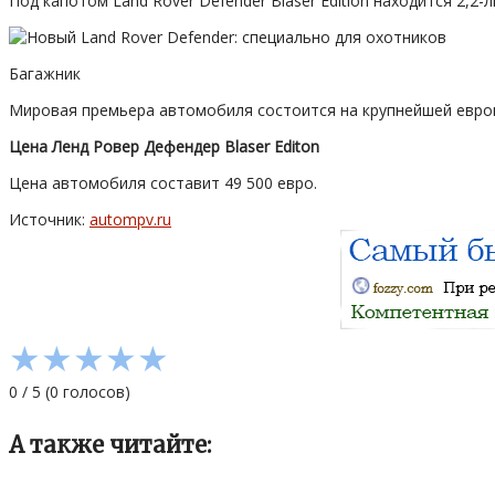
Под капотом Land Rover Defender Blaser Edition находится 2,2
Багажник
Мировая премьера автомобиля состоится на крупнейшей европ
Цена Ленд Ровер Дефендер Blaser Editon
Цена автомобиля составит 49 500 евро.
Источник:
autompv.ru
★
★
★
★
★
0
/
5
(
0
голосов)
А также читайте: