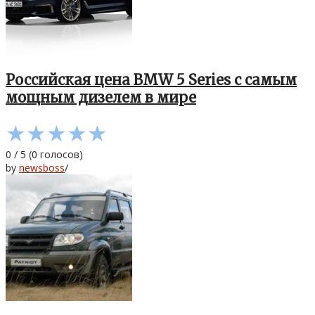
Российская цена BMW 5 Series с самым
мощным дизелем в мире
★
★
★
★
★
0
/
5
(
0
голосов)
by
newsboss
/