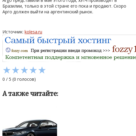
Argo представили в мае этого года, хэтч производят в
Бразилии, только в этой стране его пока и продают. Скоро
Арго должен выйти на аргентинский рынок.
Источник:
kolesa.ru
★
★
★
★
★
0
/
5
(
0
голосов)
А также читайте: