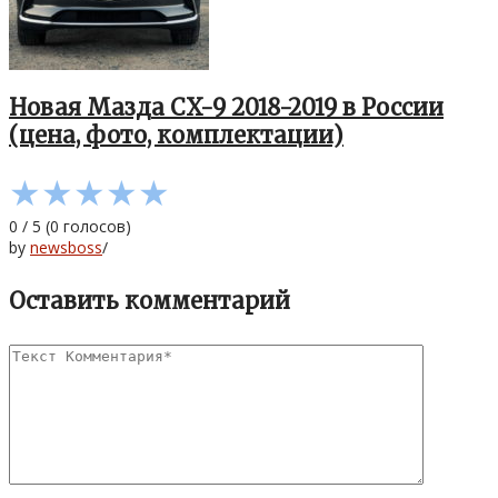
Новая Мазда CX-9 2018-2019 в России
(цена, фото, комплектации)
★
★
★
★
★
0
/
5
(
0
голосов)
by
newsboss
/
Оставить комментарий