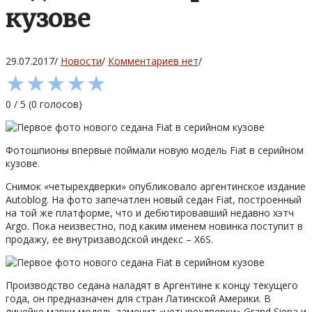
кузове
29.07.2017
/
Новости
/
Комментариев нет
/
★
★
★
★
★
0
/
5
(
0
голосов)
Фотошпионы впервые поймали новую модель Fiat в серийном
кузове.
Снимок «четырехдверки» опубликовало аргентинское издание
Autoblog. На фото запечатлен новый седан Fiat, построенный
на той же платформе, что и дебютировавший недавно хэтч
Argo. Пока неизвестно, под каким именем новинка поступит в
продажу, ее внутризаводской индекс – X6S.
Производство седана наладят в Аргентине к концу текущего
года, он предназначен для стран Латинской Америки. В
линейке марки модель заменит «четырехдверки» Grand Siena и