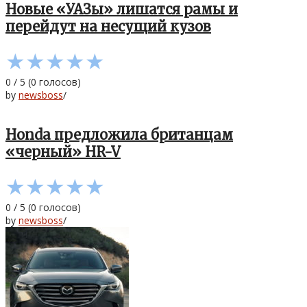
Новые «УАЗы» лишатся рамы и
перейдут на несущий кузов
★
★
★
★
★
0
/
5
(
0
голосов)
by
newsboss
/
Honda предложила британцам
«черный» HR-V
★
★
★
★
★
0
/
5
(
0
голосов)
by
newsboss
/