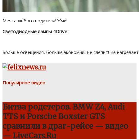
Мечта любого водителя! Жми!
Светодиодные лампы 4Drive
Больше освещения, больше экономии! Не слепит! Не нагревает
Популярное видео
Битва родстеров. BMW Z4, Audi
TTS и Porsche Boxster GTS
сравнили в драг-рейсе — видео
— LiveCars.Ru