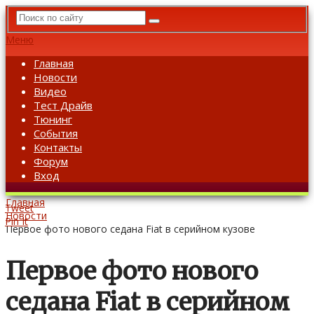
Меню
Главная
Новости
Видео
Тест Драйв
Тюнинг
События
Контакты
Форум
Вход
Главная
Tweet
Новости
Pin It
Первое фото нового седана Fiat в серийном кузове
Первое фото нового
седана Fiat в серийном