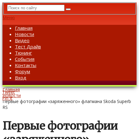
Меню
Главная
Новости
Видео
Тест Драйв
Тюнинг
События
Контакты
Форум
Вход
Главная
Tweet
Новости
Pin It
Первые фотографии «заряженного» флагмана Skoda Superb
RS
Первые фотографии