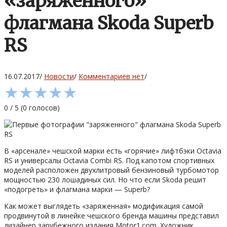
«заряженного»
флагмана Skoda Superb
RS
16.07.2017
/
Новости
/
Комментариев нет
/
★
★
★
★
★
0
/
5
(
0
голосов)
В «арсенале» чешской марки есть «горячие» лифтбэки Octavia
RS и универсалы Octavia Combi RS. Под капотом спортивных
моделей расположен двухлитровый бензиновый турбомотор
мощностью 230 лошадиных сил. Но что если Skoda решит
«подогреть» и флагмана марки — Superb?
Как может выглядеть «заряженная» модификация самой
продвинутой в линейке чешского бренда машины представил
дизайнер зарубежного издания Motor1.com. Художник