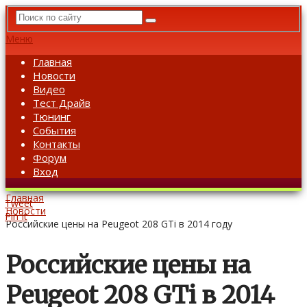
Меню
Главная
Новости
Видео
Тест Драйв
Тюнинг
События
Контакты
Форум
Вход
Главная
Tweet
Новости
Pin It
Российские цены на Peugeot 208 GTi в 2014 году
Российские цены на
Peugeot 208 GTi в 2014