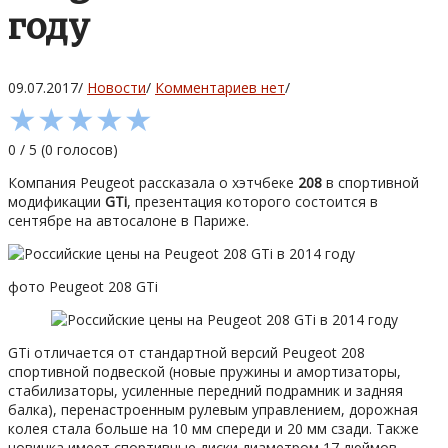
году
09.07.2017
/
Новости
/
Комментариев нет
/
★
★
★
★
★
0
/
5
(
0
голосов)
Компания Peugeot рассказала о хэтчбеке
208
в спортивной
модификации
GTi
, презентация которого состоится в
сентябре на автосалоне в Париже.
фото Peugeot 208 GTi
GTi отличается от стандартной версий Peugeot 208
спортивной подвеской (новые пружины и амортизаторы,
стабилизаторы, усиленные передний подрамник и задняя
балка), перенастроенным рулевым управлением, дорожная
колея стала больше на 10 мм спереди и 20 мм сзади. Также
новинка имеет спортивные диски диаметром 17 дюймов.