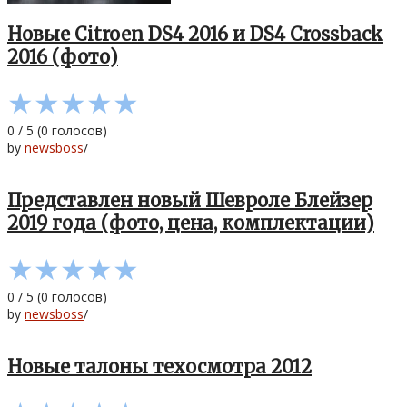
Новые Citroen DS4 2016 и DS4 Crossback
2016 (фото)
★
★
★
★
★
0
/
5
(
0
голосов)
by
newsboss
/
Представлен новый Шевроле Блейзер
2019 года (фото, цена, комплектации)
★
★
★
★
★
0
/
5
(
0
голосов)
by
newsboss
/
Новые талоны техосмотра 2012