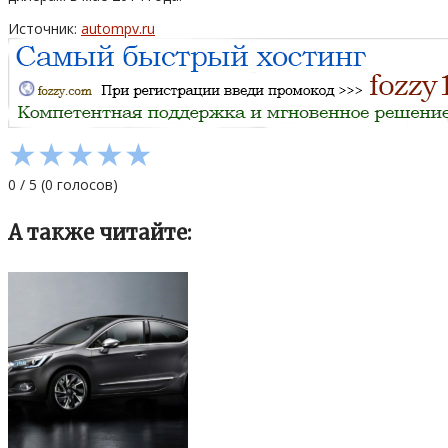
Источник:
autompv.ru
★
★
★
★
★
0
/
5
(
0
голосов)
А также читайте: