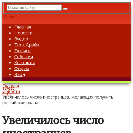
Меню
Главная
Новости
Видео
Тест Драйв
Тюнинг
События
Контакты
Форум
Вход
Главная
Tweet
Новости
Pin It
Увеличилось число иностранцев, желающих получить
российские права
Увеличилось число