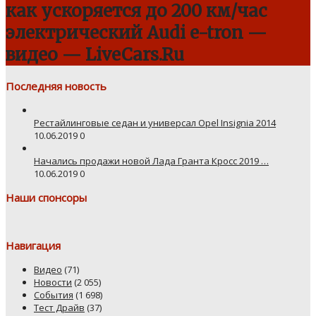
как ускоряется до 200 км/час
электрический Audi e-tron —
видео — LiveCars.Ru
Последняя новость
Рестайлинговые седан и универсал Opel Insignia 2014
10.06.2019
0
Начались продажи новой Лада Гранта Кросс 2019 …
10.06.2019
0
Наши спонсоры
Навигация
Видео
(71)
Новости
(2 055)
События
(1 698)
Тест Драйв
(37)