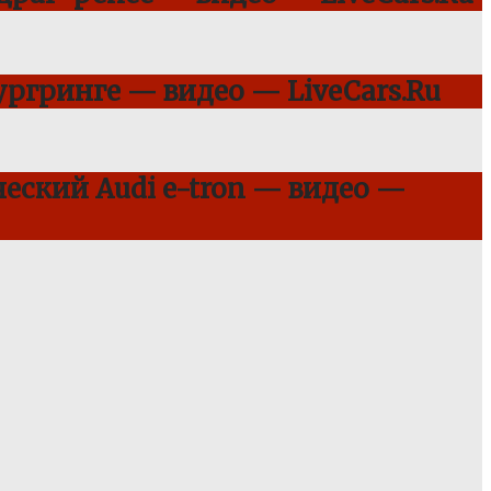
ргринге — видео — LiveCars.Ru
еский Audi e-tron — видео —