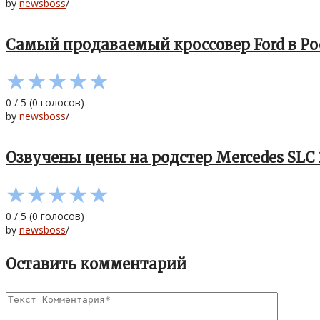
by
newsboss
/
Самый продаваемый кроссовер Ford в Р
★
★
★
★
★
0
/
5
(
0
голосов)
by
newsboss
/
Озвучены цены на родстер Mercedes SLC 2
★
★
★
★
★
0
/
5
(
0
голосов)
by
newsboss
/
Оставить комментарий