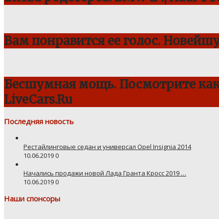
Вам понравится ее голос. Новейш
Бесшумная мощь. Посмотрите как 
LiveCars.Ru
Последняя новость
Рестайлинговые седан и универсал Opel Insignia 2014
10.06.2019
0
Начались продажи новой Лада Гранта Кросс 2019 …
10.06.2019
0
Наши спонсоры