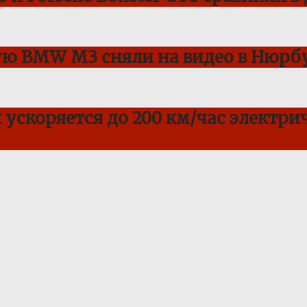
ую BMW M3 сняли на видео в Нюрбу
ускоряется до 200 км/час электрич