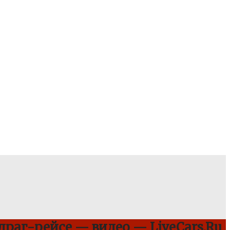
 драг-рейсе — видео — LiveCars.Ru