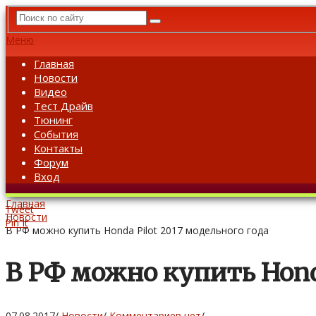
Меню
Главная
Новости
Видео
Тест Драйв
Тюнинг
События
Контакты
Форум
Вход
Главная
Tweet
Новости
Pin It
В РФ можно купить Honda Pilot 2017 модельного года
В РФ можно купить Honda
07.08.2017
/
Новости
/
Комментариев нет
/