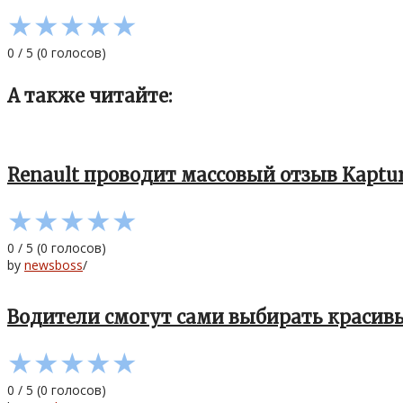
★
★
★
★
★
0
/
5
(
0
голосов)
А также читайте:
Renault проводит массовый отзыв Kaptur
★
★
★
★
★
0
/
5
(
0
голосов)
by
newsboss
/
Водители смогут сами выбирать красивы
★
★
★
★
★
0
/
5
(
0
голосов)