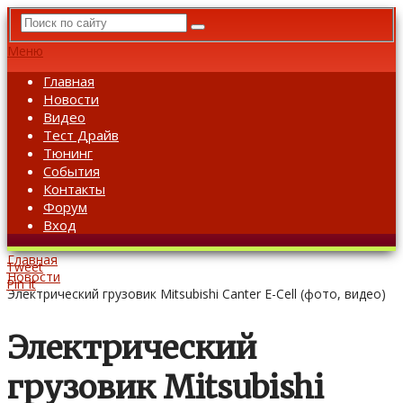
Меню
Главная
Новости
Видео
Тест Драйв
Тюнинг
События
Контакты
Форум
Вход
Главная
Tweet
Новости
Pin It
Электрический грузовик Mitsubishi Canter E-Cell (фото, видео)
Электрический
грузовик Mitsubishi