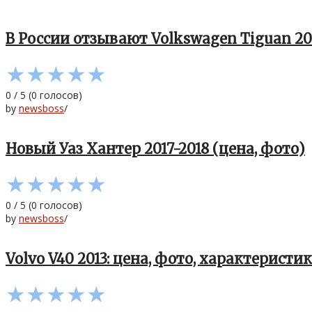
В России отзывают Volkswagen Tiguan 2008
★
★
★
★
★
0
/
5
(
0
голосов)
by
newsboss
/
Новый Уаз Хантер 2017-2018 (цена, фото)
★
★
★
★
★
0
/
5
(
0
голосов)
by
newsboss
/
Volvo V40 2013: цена, фото, характеристи
★
★
★
★
★