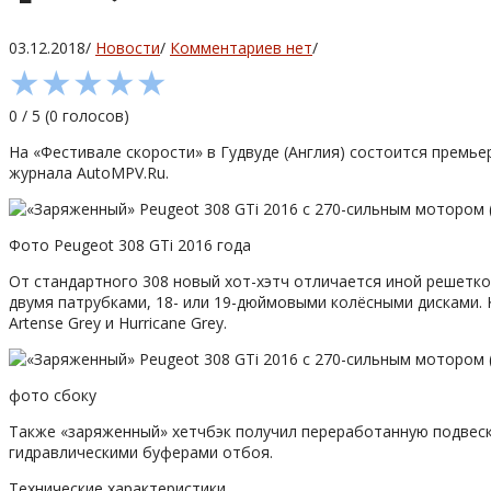
03.12.2018
/
Новости
/
Комментариев нет
/
★
★
★
★
★
0
/
5
(
0
голосов)
На «Фестивале скорости» в Гудвуде (Англия) состоится премь
журнала AutoMPV.Ru.
Фото Peugeot 308 GTi 2016 года
От стандартного 308 новый хот-хэтч отличается иной решетк
двумя патрубками, 18- или 19-дюймовыми колёсными дисками. Ку
Artense Grey и Hurricane Grey.
фото сбоку
Также «заряженный» хетчбэк получил переработанную подвес
гидравлическими буферами отбоя.
Технические характеристики