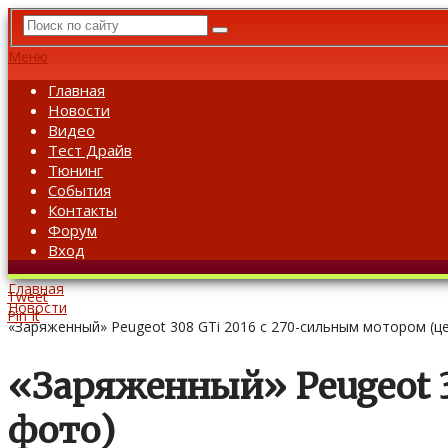
Меню
Главная
Новости
Видео
Тест Драйв
Тюнинг
События
Контакты
Форум
Вход
Главная
Tweet
Новости
Pin It
«Заряженный» Peugeot 308 GTi 2016 с 270-сильным мотором (ц
«Заряженный» Peugeot 3
фото)