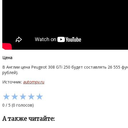
Цена
В Англии цена Peugeot 308 GTi 250 будет составлять 26 555 фу
рублей).
Источник:
autompv.ru
★
★
★
★
★
0
/
5
(
0
голосов)
А также читайте: