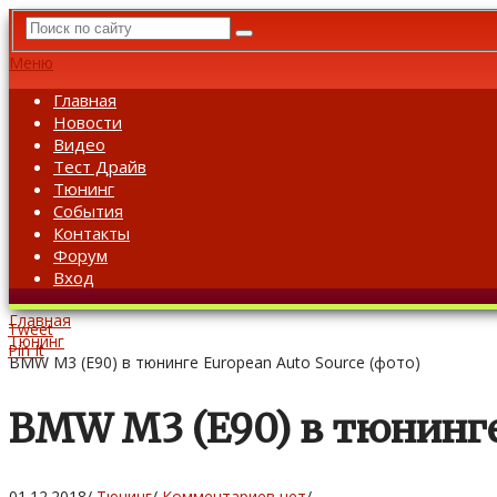
Меню
Главная
Новости
Видео
Тест Драйв
Тюнинг
События
Контакты
Форум
Вход
Главная
Tweet
Тюнинг
Pin It
BMW M3 (E90) в тюнинге European Auto Source (фото)
BMW M3 (E90) в тюнинге 
01.12.2018
/
Тюнинг
/
Комментариев нет
/