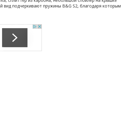
ка, сплиттер из карбона, небольшой спойлер на крышке
ий вид подчеркивают пружины B&G S2, благодаря которым