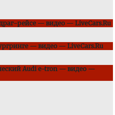
 драг-рейсе — видео — LiveCars.Ru
ргринге — видео — LiveCars.Ru
еский Audi e-tron — видео —