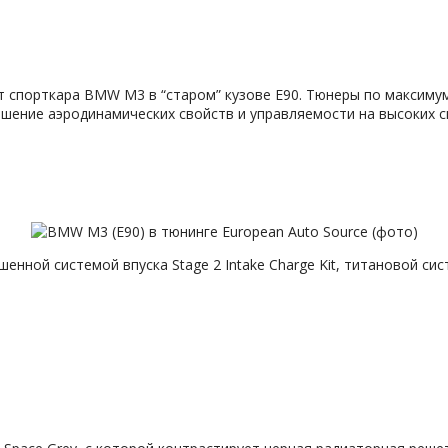
т спорткара BMW M3 в “старом” кузове E90. Тюнеры по максиму
шение аэродинамических свойств и управляемости на высоких с
ной системой впуска Stage 2 Intake Charge Kit, титановой сист