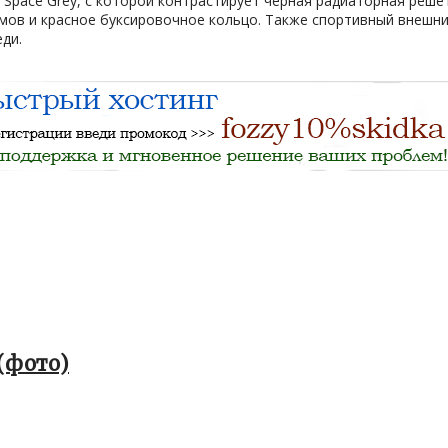
Space Grey, с которой контрастирует черная радиаторная решет
ймов и красное буксировочное кольцо. Также спортивный внешн
ди.
 (фото)