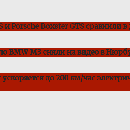
 и Porsche Boxster GTS сравнили в
ую BMW M3 сняли на видео в Нюрбу
ускоряется до 200 км/час электрич