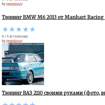
by
newsboss
/
Тюнинг BMW M6 2013 от Manhart Racing 
★
★
★
★
★
0
/
5
(
0
голосов)
by
newsboss
/
Тюнинг ВАЗ 2110 своими руками (фото, в
★
★
★
★
★