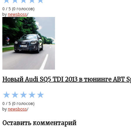
0
/
5
(
0
голосов)
by
newsboss
/
Новый Audi SQ5 TDI 2013 в тюнинге ABT S
★
★
★
★
★
0
/
5
(
0
голосов)
by
newsboss
/
Оставить комментарий