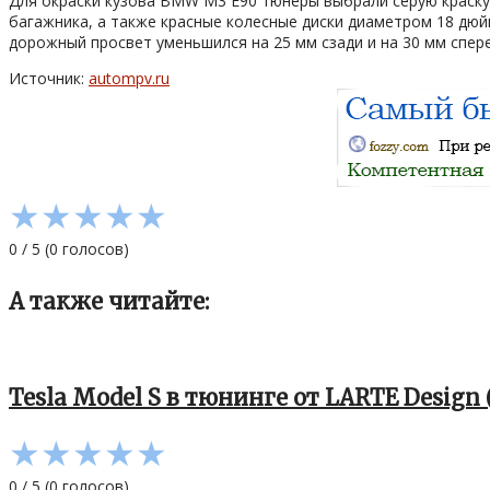
Для окраски кузова BMW M3 E90 тюнеры выбрали серую краску 
багажника, а также красные колесные диски диаметром 18 дю
дорожный просвет уменьшился на 25 мм сзади и на 30 мм спере
Источник:
autompv.ru
★
★
★
★
★
0
/
5
(
0
голосов)
А также читайте:
Tesla Model S в тюнинге от LARTE Design
★
★
★
★
★
0
/
5
(
0
голосов)