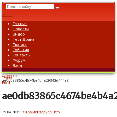
Меню
Главная
Новости
Видео
Тест Драйв
Тюнинг
События
Контакты
Форум
Вход
Главная
Tweet
ae0db83865c4674be4b4a29343d444e8
Pin It
ae0db83865c4674be4b4a
29.04.2019
/
/
Комментариев нет
/