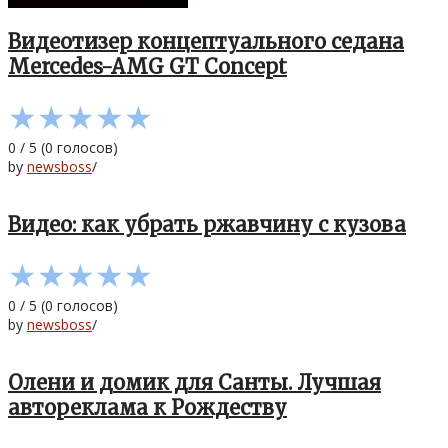
Видеотизер концептуального седана
Mercedes-AMG GT Concept
★
★
★
★
★
0
/
5
(
0
голосов)
by
newsboss
/
Видео: как убрать ржавчину с кузова
★
★
★
★
★
0
/
5
(
0
голосов)
by
newsboss
/
Олени и домик для Санты. Лучшая
автореклама к Рождеству