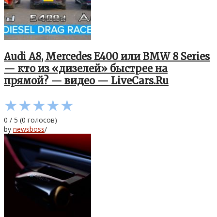
Audi A8, Mercedes E400 или BMW 8 Series
— кто из «дизелей» быстрее на
прямой? — видео — LiveCars.Ru
★
★
★
★
★
0
/
5
(
0
голосов)
by
newsboss
/