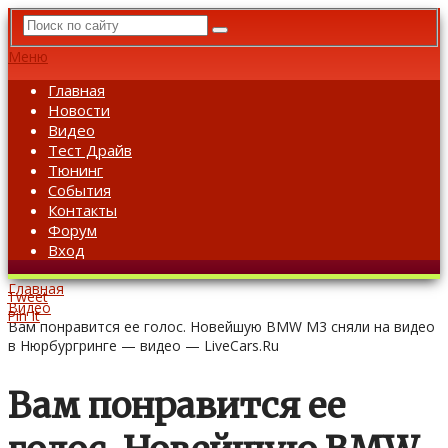
Меню
Главная
Новости
Видео
Тест Драйв
Тюнинг
События
Контакты
Форум
Вход
Главная
Tweet
Видео
Pin It
Вам понравится ее голос. Новейшую BMW M3 сняли на видео
в Нюрбургринге — видео — LiveCars.Ru
Вам понравится ее