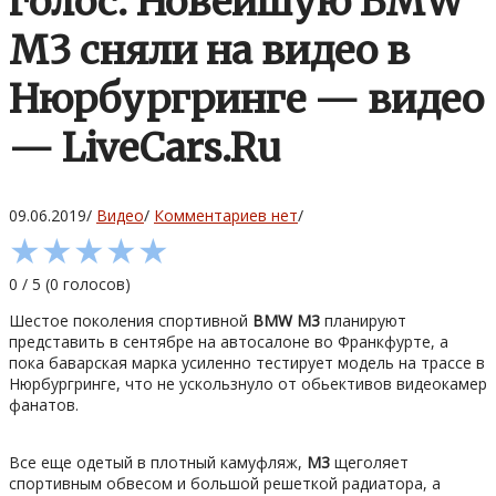
голос. Новейшую BMW
M3 сняли на видео в
Нюрбургринге — видео
— LiveCars.Ru
09.06.2019
/
Видео
/
Комментариев нет
/
★
★
★
★
★
0
/
5
(
0
голосов)
Шестое поколения спортивной
BMW M3
планируют
представить в сентябре на автосалоне во Франкфурте, а
пока баварская марка усиленно тестирует модель на трассе в
Нюрбургринге, что не ускользнуло от обьективов видеокамер
фанатов.
Все еще одетый в плотный камуфляж,
М3
щеголяет
спортивным обвесом и большой решеткой радиатора, а