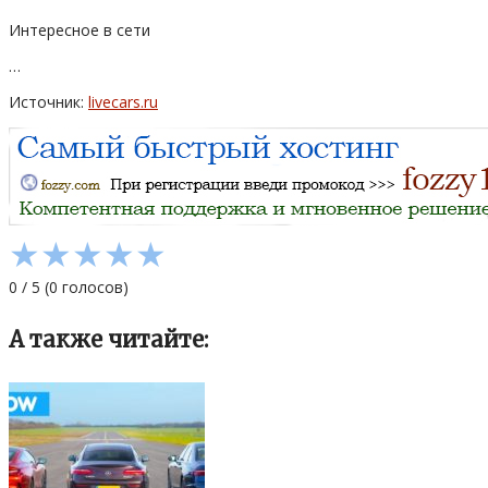
Интересное в сети
…
Источник:
livecars.ru
★
★
★
★
★
0
/
5
(
0
голосов)
А также читайте: