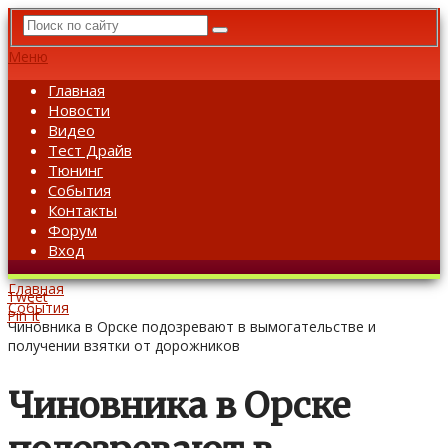
Меню
Главная
Новости
Видео
Тест Драйв
Тюнинг
События
Контакты
Форум
Вход
Главная
Tweet
События
Pin It
Чиновника в Орске подозревают в вымогательстве и
получении взятки от дорожников
Чиновника в Орске