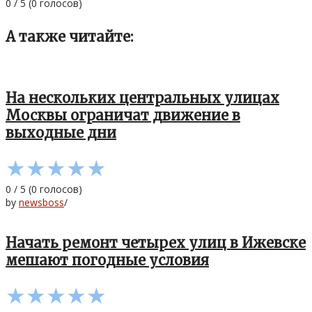
0
/
5
(
0
голосов)
А также читайте:
На нескольких центральных улицах
Москвы ограничат движение в
выходные дни
★
★
★
★
★
0
/
5
(
0
голосов)
by
newsboss
/
Начать ремонт четырех улиц в Ижевске
мешают погодные условия
★
★
★
★
★