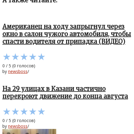
А также читайте:
Американец на ходу запрыгнул через
окно в салон чужого автомобиля, чтобы
спасти водителя от припадка (ВИДЕО)
★
★
★
★
★
0
/
5
(
0
голосов)
by
newsboss
/
На 29 улицах в Казани частично
перекроют движение до конца августа
★
★
★
★
★
0
/
5
(
0
голосов)
by
newsboss
/