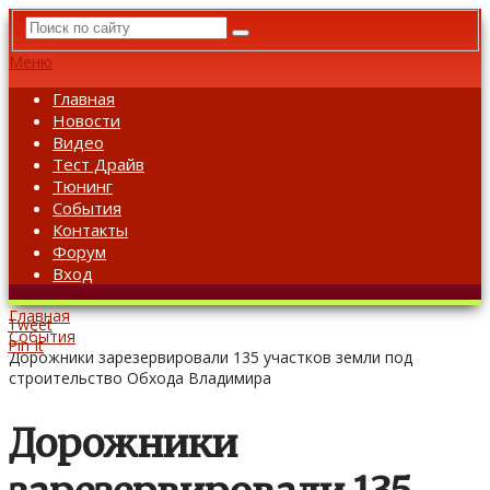
Меню
Главная
Новости
Видео
Тест Драйв
Тюнинг
События
Контакты
Форум
Вход
Главная
Tweet
События
Pin It
Дорожники зарезервировали 135 участков земли под
строительство Обхода Владимира
Дорожники