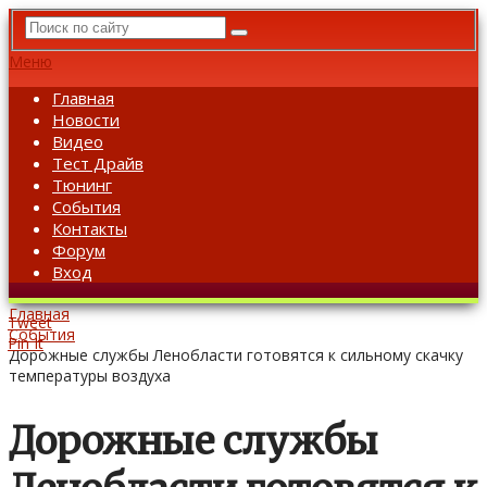
Меню
Главная
Новости
Видео
Тест Драйв
Тюнинг
События
Контакты
Форум
Вход
Главная
Tweet
События
Pin It
Дорожные службы Ленобласти готовятся к сильному скачку
температуры воздуха
Дорожные службы