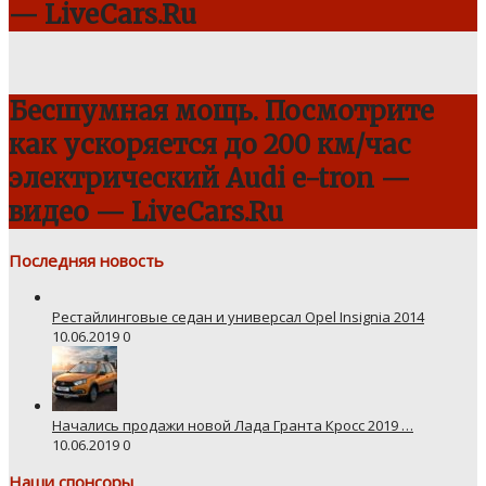
— LiveCars.Ru
Бесшумная мощь. Посмотрите
как ускоряется до 200 км/час
электрический Audi e-tron —
видео — LiveCars.Ru
Последняя новость
Рестайлинговые седан и универсал Opel Insignia 2014
10.06.2019
0
Начались продажи новой Лада Гранта Кросс 2019 …
10.06.2019
0
Наши спонсоры