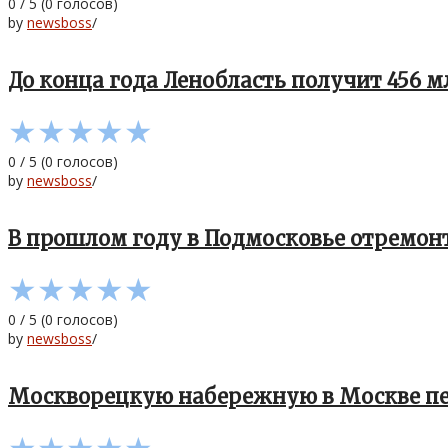
0
/
5
(
0
голосов)
by
newsboss
/
До конца года Ленобласть получит 456 
★
★
★
★
★
0
/
5
(
0
голосов)
by
newsboss
/
В прошлом году в Подмосковье отремонт
★
★
★
★
★
0
/
5
(
0
голосов)
by
newsboss
/
Москворецкую набережную в Москве пе
★
★
★
★
★