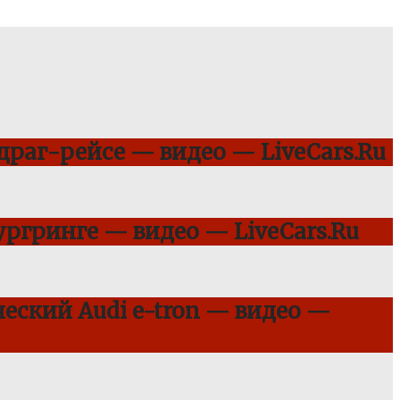
 драг-рейсе — видео — LiveCars.Ru
ргринге — видео — LiveCars.Ru
еский Audi e-tron — видео —