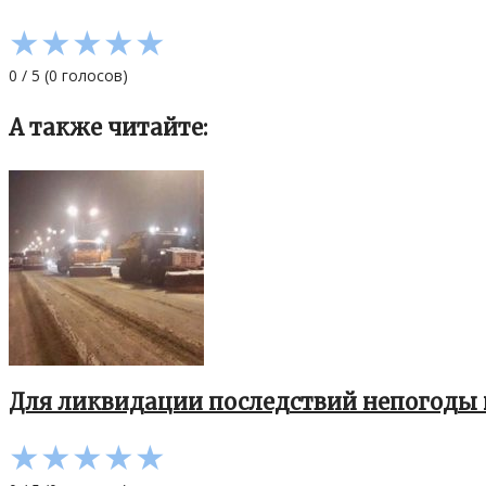
★
★
★
★
★
0
/
5
(
0
голосов)
А также читайте:
Для ликвидации последствий непогоды 
★
★
★
★
★