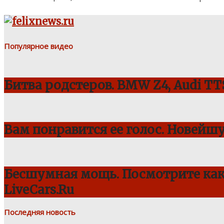
Популярное видео
Битва родстеров. BMW Z4, Audi TTS
Вам понравится ее голос. Новейш
Бесшумная мощь. Посмотрите как 
LiveCars.Ru
Последняя новость