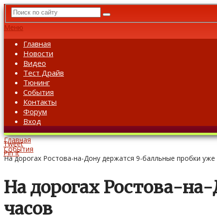
Меню
Главная
Новости
Видео
Тест Драйв
Тюнинг
События
Контакты
Форум
Вход
Главная
Tweet
События
Pin It
На дорогах Ростова-на-Дону держатся 9-балльные пробки уже
На дорогах Ростова-на-
часов