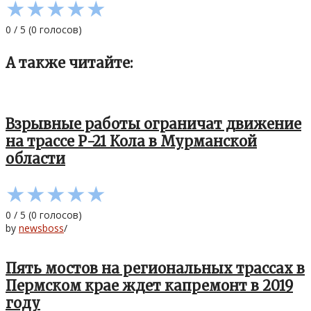
★
★
★
★
★
0
/
5
(
0
голосов)
А также читайте:
Взрывные работы ограничат движение
на трассе Р-21 Кола в Мурманской
области
★
★
★
★
★
0
/
5
(
0
голосов)
by
newsboss
/
Пять мостов на региональных трассах в
Пермском крае ждет капремонт в 2019
году