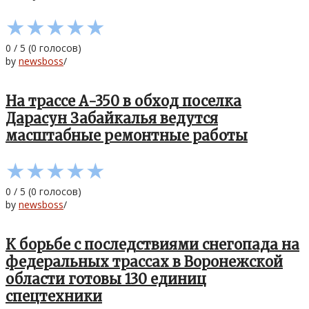
★
★
★
★
★
0
/
5
(
0
голосов)
by
newsboss
/
На трассе А-350 в обход поселка
Дарасун Забайкалья ведутся
масштабные ремонтные работы
★
★
★
★
★
0
/
5
(
0
голосов)
by
newsboss
/
К борьбе с последствиями снегопада на
федеральных трассах в Воронежской
области готовы 130 единиц
спецтехники