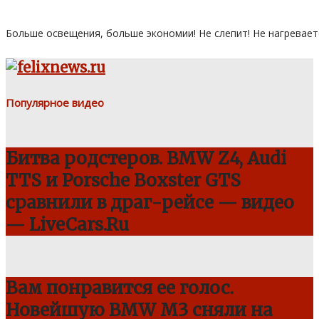
Больше освещения, больше экономии! Не слепит! Не нагревает
Популярное видео
Битва родстеров. BMW Z4, Audi
TTS и Porsche Boxster GTS
сравнили в драг-рейсе — видео
— LiveCars.Ru
Вам понравится ее голос.
Новейшую BMW M3 сняли на