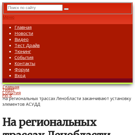
Меню
Главная
Новости
Видео
Тест Драйв
Тюнинг
События
Контакты
Форум
Вход
Главная
Tweet
События
Pin It
На региональных трассах Ленобласти заканчивают установку
элементов АСУДД
На региональных