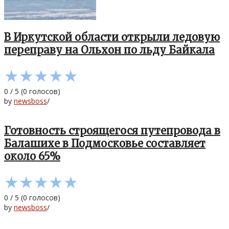
В Иркутской области открыли ледовую
переправу на Ольхон по льду Байкала
★
★
★
★
★
0
/
5
(
0
голосов)
by
newsboss
/
Готовность строящегося путепровода в
Балашихе в Подмосковье составляет
около 65%
★
★
★
★
★
0
/
5
(
0
голосов)
by
newsboss
/