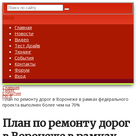
Меню
Главная
Новости
Видео
Тест Драйв
Тюнинг
События
Контакты
Форум
Вход
Главная
Tweet
События
Pin It
План по ремонту дорог в Воронеже в рамках федерального
проекта выполнен более чем на 70%
План по ремонту дорог