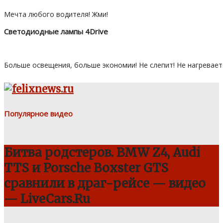
Мечта любого водителя! Жми!
Светодиодные лампы 4Drive
Больше освещения, больше экономии! Не слепит! Не нагревает
Популярное видео
Битва родстеров. BMW Z4, Audi
TTS и Porsche Boxster GTS
сравнили в драг-рейсе — видео
— LiveCars.Ru