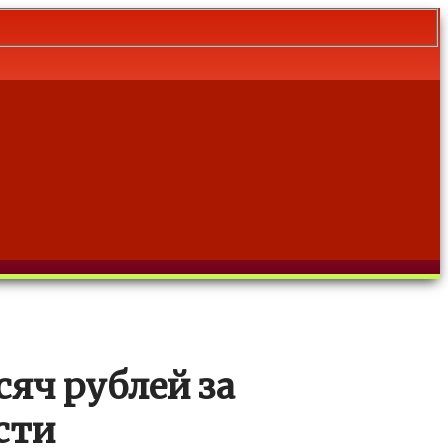
яч рублей за
сти