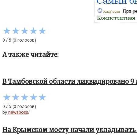
★
★
★
★
★
0
/
5
(
0
голосов)
А также читайте:
В Тамбовской области ликвидировано 9
★
★
★
★
★
0
/
5
(
0
голосов)
by
newsboss
/
На Крымском мосту начали укладывать