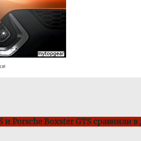
ся!
 и Porsche Boxster GTS сравнили в