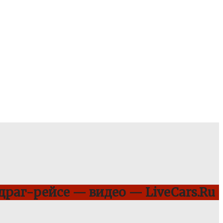
 драг-рейсе — видео — LiveCars.Ru