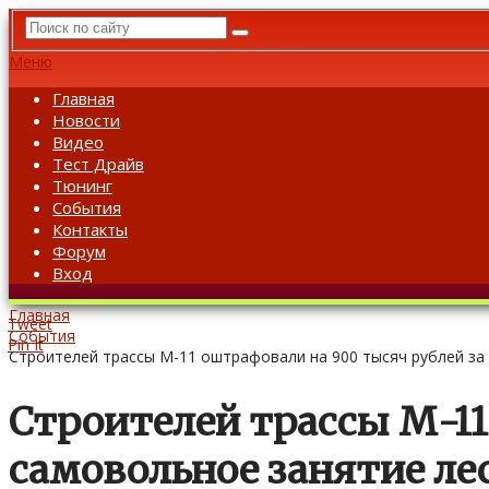
Меню
Главная
Новости
Видео
Тест Драйв
Тюнинг
События
Контакты
Форум
Вход
Главная
Tweet
События
Pin It
Строителей трассы М-11 оштрафовали на 900 тысяч рублей за
Строителей трассы М-11
самовольное занятие ле