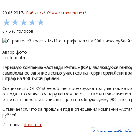
29.06.2017
/
События
/
Комментариев нет
/
★
★
★
★
★
0
/
5
(
0
голосов)
Автор фото:
eco.lenobl.ru
Турецкую компанию «Асталди Ичташ» (ICA), являющуюся генпо
самовольное занятие лесных участков на территории Ленингра
штраф на 900 тысяч рублей.
Специалист ЛОГКУ «Ленообллес» обнаружил три участка, на к
отвода. Это является нарушением по ст. 7.9 КоАП РФ (самово
ответственности и выписал штраф на общую сумму 900 тысяч 
Отмечается, что за прошлый год в отношении компании «Аста
рублей.
Источник:
dorinfo.ru