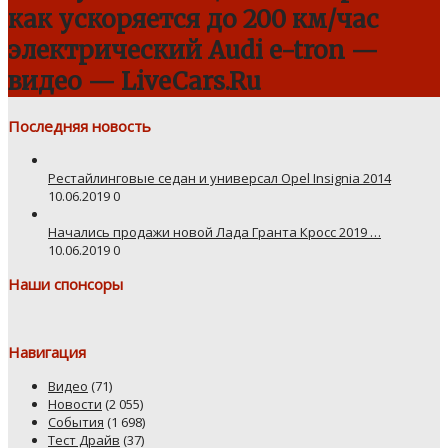
как ускоряется до 200 км/час
электрический Audi e-tron —
видео — LiveCars.Ru
Последняя новость
Рестайлинговые седан и универсал Opel Insignia 2014
10.06.2019
0
Начались продажи новой Лада Гранта Кросс 2019 …
10.06.2019
0
Наши спонсоры
Навигация
Видео
(71)
Новости
(2 055)
События
(1 698)
Тест Драйв
(37)