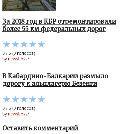
За 2018 год в КБР отремонтировали
более 55 км федеральных дорог
★
★
★
★
★
0
/
5
(
0
голосов)
by
newsboss
/
В Кабардино-Балкарии размыло
дорогу к альплагерю Безенги
★
★
★
★
★
0
/
5
(
0
голосов)
by
newsboss
/
Оставить комментарий