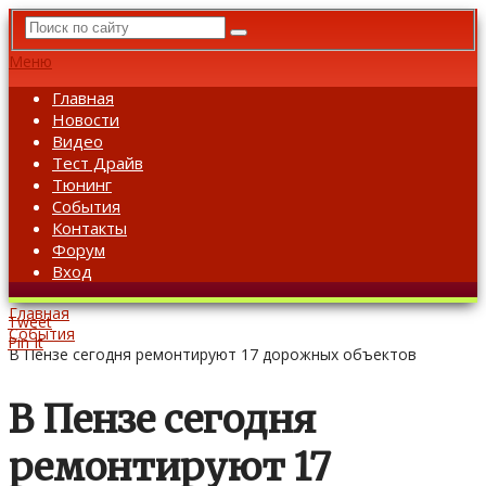
Меню
Главная
Новости
Видео
Тест Драйв
Тюнинг
События
Контакты
Форум
Вход
Главная
Tweet
События
Pin It
В Пензе сегодня ремонтируют 17 дорожных объектов
В Пензе сегодня
ремонтируют 17