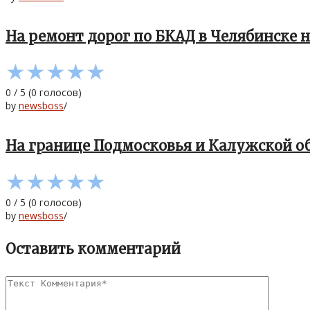
На ремонт дорог по БКАД в Челябинске 
★
★
★
★
★
0
/
5
(
0
голосов)
by
newsboss
/
На границе Подмосковья и Калужской о
★
★
★
★
★
0
/
5
(
0
голосов)
by
newsboss
/
Оставить комментарий