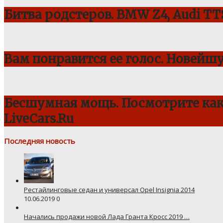
Битва родстеров. BMW Z4, Audi TTS
Вам понравится ее голос. Новейш
Бесшумная мощь. Посмотрите как 
LiveCars.Ru
Последняя новость
Рестайлинговые седан и универсал Opel Insignia 2014
10.06.2019
0
Начались продажи новой Лада Гранта Кросс 2019 …