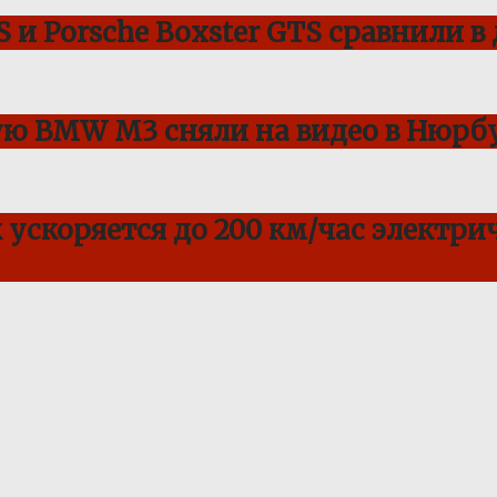
 и Porsche Boxster GTS сравнили в
ую BMW M3 сняли на видео в Нюрбу
ускоряется до 200 км/час электрич