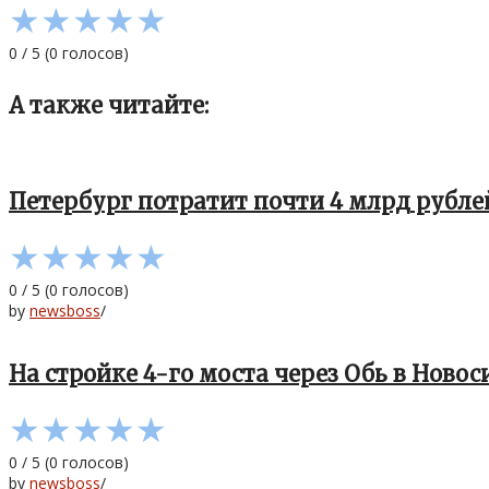
★
★
★
★
★
0
/
5
(
0
голосов)
А также читайте:
Петербург потратит почти 4 млрд рубле
★
★
★
★
★
0
/
5
(
0
голосов)
by
newsboss
/
На стройке 4-го моста через Обь в Нов
★
★
★
★
★
0
/
5
(
0
голосов)
by
newsboss
/