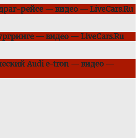
 драг-рейсе — видео — LiveCars.Ru
ргринге — видео — LiveCars.Ru
еский Audi e-tron — видео —