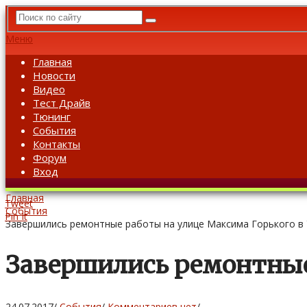
Меню
Главная
Новости
Видео
Тест Драйв
Тюнинг
События
Контакты
Форум
Вход
Главная
Tweet
События
Pin It
Завершились ремонтные работы на улице Максима Горького в
Завершились ремонтные
24.07.2017
/
События
/
Комментариев нет
/