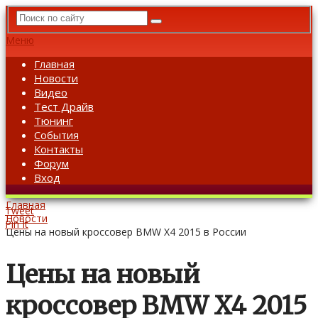
Меню
Главная
Новости
Видео
Тест Драйв
Тюнинг
События
Контакты
Форум
Вход
Главная
Tweet
Новости
Pin It
Цены на новый кроссовер BMW X4 2015 в России
Цены на новый
кроссовер BMW X4 2015