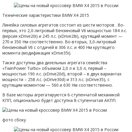
Технические характеристики BMW X4 2015
Линейка силовых агрегатов состоит из шести моторов . Во-
первых, это 2,0-литровый бензиновый V6 мощностью 184 л.с.
(версия xDrive20i) и 245 л.с. (xDrive28i), крутящий момент —
270 и 350 Нм соответственно. Во-вторых, 3,0-литровый
бензиновый V6 с отдачей в 306 л.с. и 400 Нм крутящего
момента (модификация xDrive35i).
Также доступны два дизельных агрегата семейства
«TwinPower Turbo» объемом 2,0 л и 3,0 л, первый –
мощностью 190 л.с. (xDrive20d), второй – в двух вариантах
мощности – 258 л.с. (xDrive30d) и 313 л.с. (xDrive35), с
крутящим моментом — 560 и 630 Нм соответственно.
В базе моторы агрегатируются 6-ступенчатой механикой
КПП, опционально будет доступна 8-ступенчатая АКПП.
фото сбоку