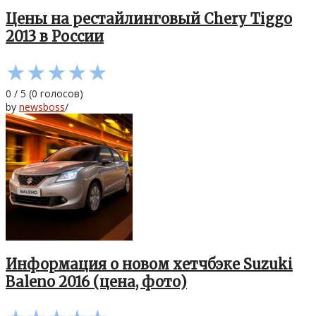
Цены на рестайлинговый Chery Tiggo
2013 в России
★
★
★
★
★
0
/
5
(
0
голосов)
by
newsboss
/
Информация о новом хетчбэке Suzuki
Baleno 2016 (цена, фото)