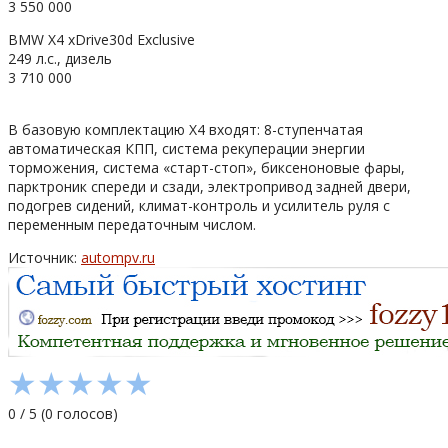
3 550 000
BMW X4 xDrive30d Exclusive
249 л.с., дизель
3 710 000
В базовую комплектацию X4 входят: 8-ступенчатая
автоматическая КПП, система рекуперации энергии
торможения, система «старт-стоп», биксеноновые фары,
парктроник спереди и сзади, электропривод задней двери,
подогрев сидений, климат-контроль и усилитель руля с
переменным передаточным числом.
Источник:
autompv.ru
★
★
★
★
★
0
/
5
(
0
голосов)