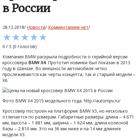
в России
28.12.2018
/
Новости
/
Комментариев нет
/
★
★
★
★
★
0
/
5
(
0
голосов)
Компания BMW раскрыла подробности о серийной версии
кроссовера
BMW X4
. Прототип новинки был показан в 2013
году в Шанхае. Во внешности автомобиля четко
прослеживаются как черты концепта, так и старшей модели –
X6.
Фото BMW X4 2015 модельного года. http://autompv.ru/
Кроссовер построен на платформе BMW X3, но несколько
отличается по размерам. Габаритные размеры: длина – 4 671
мм, высота – 1 881 мм, ширина – 1 624 мм, длина колесной
базы – 2 810 мм. Это на 36 мм ниже и на 14 мм длиннее
модели X3.