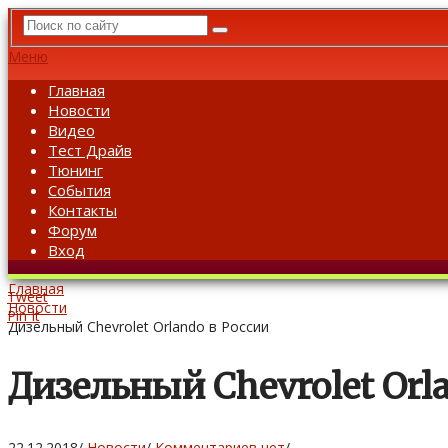
Меню
Главная
Новости
Видео
Тест Драйв
Тюнинг
События
Контакты
Форум
Вход
Главная
Tweet
Новости
Pin It
Дизельный Chevrolet Orlando в России
Дизельный Chevrolet Orl
22.12.2018
/
Новости
/
Комментариев нет
/