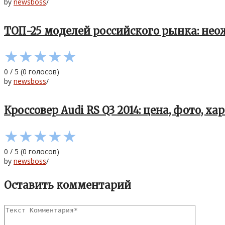
by
newsboss
/
ТОП-25 моделей российского рынка: не
★
★
★
★
★
0
/
5
(
0
голосов)
by
newsboss
/
Кроссовер Audi RS Q3 2014: цена, фото, х
★
★
★
★
★
0
/
5
(
0
голосов)
by
newsboss
/
Оставить комментарий