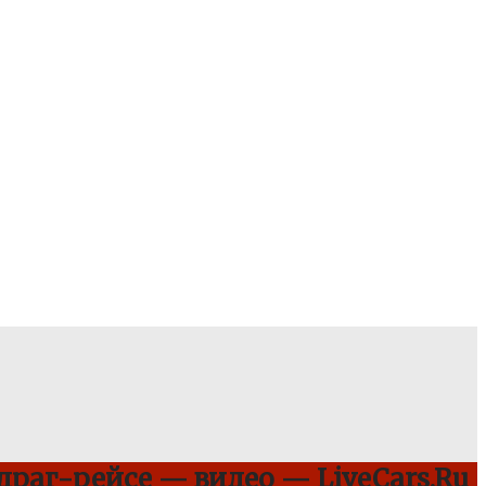
 драг-рейсе — видео — LiveCars.Ru