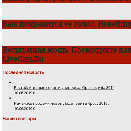
Вам понравится ее голос. Новейш
Бесшумная мощь. Посмотрите как 
LiveCars.Ru
Последняя новость
Рестайлинговые седан и универсал Opel Insignia 2014
10.06.2019
0
Начались продажи новой Лада Гранта Кросс 2019 …
10.06.2019
0
Наши спонсоры