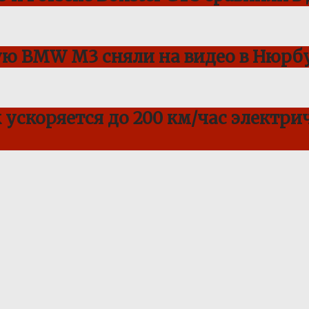
ую BMW M3 сняли на видео в Нюрбу
ускоряется до 200 км/час электрич