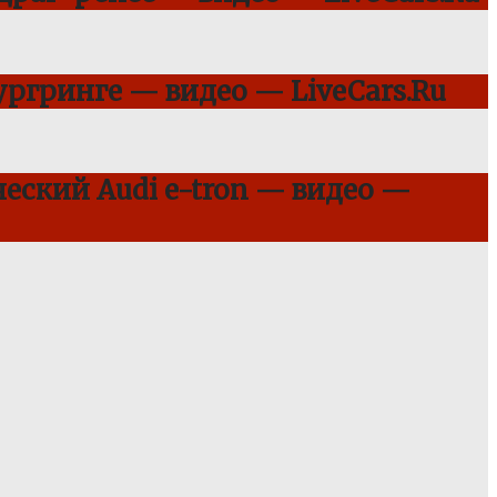
ргринге — видео — LiveCars.Ru
еский Audi e-tron — видео —