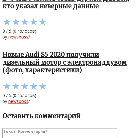
кто указал неверные данные
★
★
★
★
★
0
/
5
(
0
голосов)
by
newsboss
/
Новые Audi S5 2020 получили
дизельный мотор с электронаддувом
(фото, характеристики)
★
★
★
★
★
0
/
5
(
0
голосов)
by
newsboss
/
Оставить комментарий