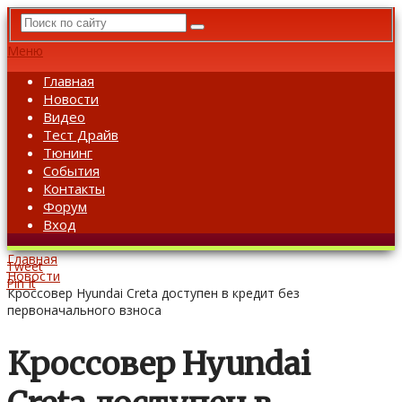
Меню
Главная
Новости
Видео
Тест Драйв
Тюнинг
События
Контакты
Форум
Вход
Главная
Tweet
Новости
Pin It
Кроссовер Hyundai Creta доступен в кредит без
первоначального взноса
Кроссовер Hyundai