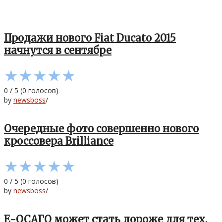
Продажи нового Fiat Ducatо 2015
начнутся в сентябре
★
★
★
★
★
0
/
5
(
0
голосов)
by
newsboss
/
Очередные фото совершенно нового
кроссовера Brilliance
★
★
★
★
★
0
/
5
(
0
голосов)
by
newsboss
/
Е-ОСАГО может стать дороже для тех,