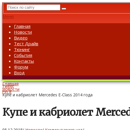
Меню
Главная
Новости
Видео
Тест Драйв
Тюнинг
События
Контакты
Форум
Вход
Главная
Tweet
Новости
Pin It
Купе и кабриолет Mercedes E-Class 2014 года
Купе и кабриолет Mercede
05.12.2018
/
Новости
/
Комментариев нет
/