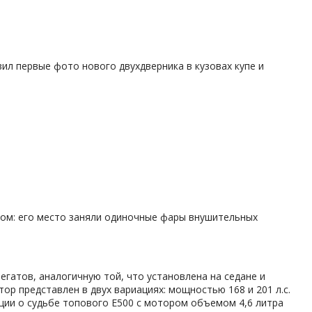
л первые фото нового двухдверника в кузовах купе и
том: его место заняли одиночные фары внушительных
егатов, аналогичную той, что установлена на седане и
ор представлен в двух вариациях: мощностью 168 и 201 л.с.
ации о судьбе топового E500 c мотором объемом 4,6 литра