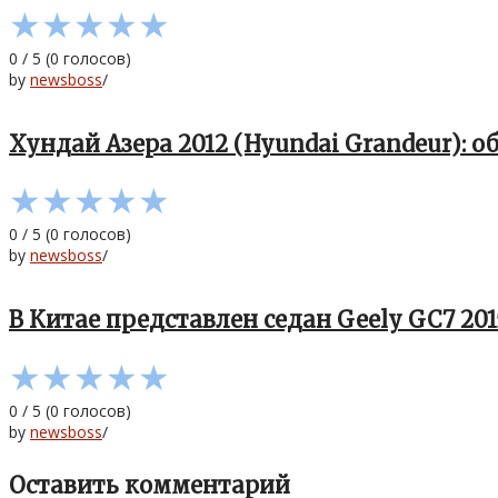
★
★
★
★
★
0
/
5
(
0
голосов)
by
newsboss
/
Хундай Азера 2012 (Hyundai Grandeur): о
★
★
★
★
★
0
/
5
(
0
голосов)
by
newsboss
/
В Китае представлен седан Geely GC7 201
★
★
★
★
★
0
/
5
(
0
голосов)
by
newsboss
/
Оставить комментарий