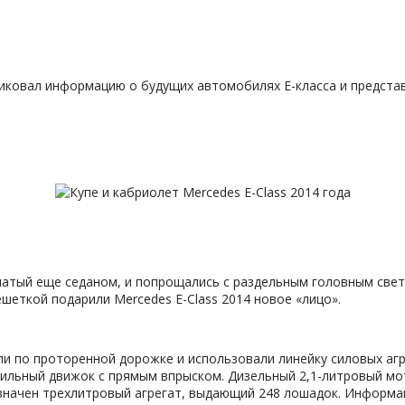
ковал информацию о будущих автомобилях E-класса и представи
чатый еще седаном, и попрощались с раздельным головным све
шеткой подарили Mercedes E-Class 2014 новое «лицо».
ли по проторенной дорожке и использовали линейку силовых агр
сильный движок с прямым впрыском. Дизельный 2,1-литровый мот
назначен трехлитровый агрегат, выдающий 248 лошадок. Информ