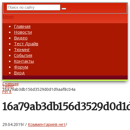
Меню
Главная
Новости
Видео
Тест Драйв
Тюнинг
События
Контакты
Форум
Вход
Главная
Tweet
16a79ab3db156d3529d0d1d9aaf8c04a
Pin It
16a79ab3db156d3529d0d1
29.04.2019
/
/
Комментариев нет
/