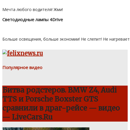
Мечта любого водителя! Жми!
Светодиодные лампы 4Drive
Больше освещения, больше экономии! Не слепит! Не нагревает
Популярное видео
Битва родстеров. BMW Z4, Audi
TTS и Porsche Boxster GTS
сравнили в драг-рейсе — видео
— LiveCars.Ru