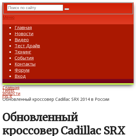
Меню
Главная
Новости
Видео
Тест Драйв
Тюнинг
События
Контакты
Форум
Вход
Главная
Tweet
Новости
Pin It
Обновленный кроссовер Cadillac SRX 2014 в России
Обновленный
кроссовер Cadillac SRX