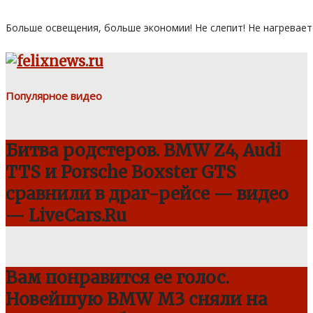
Больше освещения, больше экономии! Не слепит! Не нагревает
Популярное видео
Битва родстеров. BMW Z4, Audi
TTS и Porsche Boxster GTS
сравнили в драг-рейсе — видео
— LiveCars.Ru
Вам понравится ее голос.
Новейшую BMW M3 сняли на