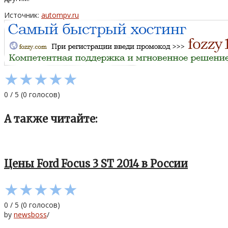
Источник:
autompv.ru
★
★
★
★
★
0
/
5
(
0
голосов)
А также читайте:
Цены Ford Focus 3 ST 2014 в России
★
★
★
★
★
0
/
5
(
0
голосов)
by
newsboss
/