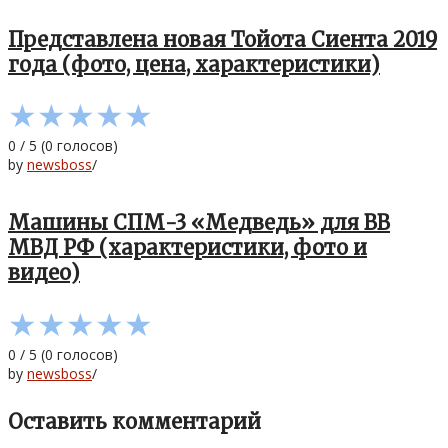
Представлена новая Тойота Сиента 2019
года (фото, цена, характеристики)
★
★
★
★
★
0
/
5
(
0
голосов)
by
newsboss
/
Машины СПМ-3 «Медведь» для ВВ
МВД РФ (характеристики, фото и
видео)
★
★
★
★
★
0
/
5
(
0
голосов)
by
newsboss
/
Оставить комментарий