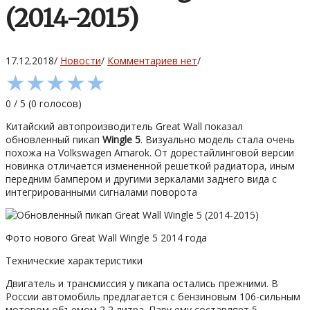
(2014-2015)
17.12.2018
/
Новости
/
Комментариев нет
/
★
★
★
★
★
0
/
5
(
0
голосов)
Китайский автопроизводитель Great Wall показал
обновленный пикап
Wingle 5
. Визуально модель стала очень
похожа на Volkswagen Amarok. От дорестайлинговой версии
новинка отличается измененной решеткой радиатора, иным
передним бампером и другими зеркалами заднего вида с
интегрированными сигналами поворота
Фото нового Great Wall Wingle 5 2014 года
Технические характеристики
Двигатель и трансмиссия у пикапа остались прежними. В
России автомобиль предлагается с бензиновым 106-сильным
мотором объемом 2,2 литра. Пару ему составляет 5-