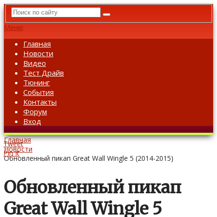
Меню
Главная
Новости
Видео
Тест Драйв
Тюнинг
События
Контакты
Форум
Вход
Главная
Tweet
Новости
Pin It
Обновленный пикап Great Wall Wingle 5 (2014-2015)
Обновленный пикап
Great Wall Wingle 5