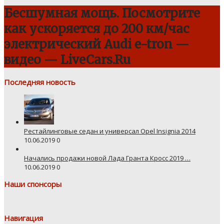
Бесшумная мощь. Посмотрите
как ускоряется до 200 км/час
электрический Audi e-tron —
видео — LiveCars.Ru
Последняя новость
Рестайлинговые седан и универсал Opel Insignia 2014
10.06.2019
0
Начались продажи новой Лада Гранта Кросс 2019 …
10.06.2019
0
Наши спонсоры
Навигация