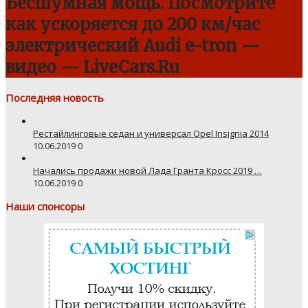
Бесшумная мощь. Посмотрите
как ускоряется до 200 км/час
электрический Audi e-tron —
видео — LiveCars.Ru
Последняя новость
Рестайлинговые седан и универсал Opel Insignia 2014
10.06.2019
0
Начались продажи новой Лада Гранта Кросс 2019 …
10.06.2019
0
Наши спонсоры