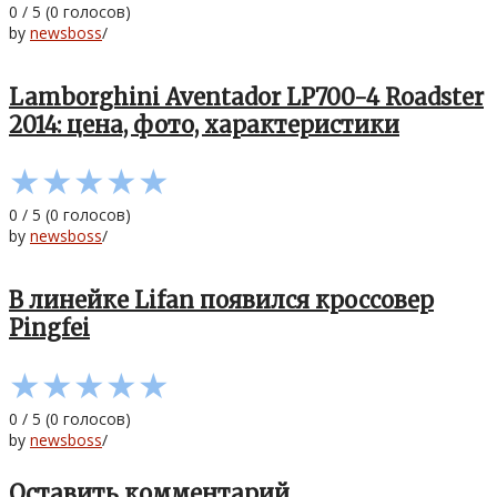
0
/
5
(
0
голосов)
by
newsboss
/
Lamborghini Aventador LP700-4 Roadster
2014: цена, фото, характеристики
★
★
★
★
★
0
/
5
(
0
голосов)
by
newsboss
/
В линейке Lifan появился кроссовер
Pingfei
★
★
★
★
★
0
/
5
(
0
голосов)
by
newsboss
/
Оставить комментарий