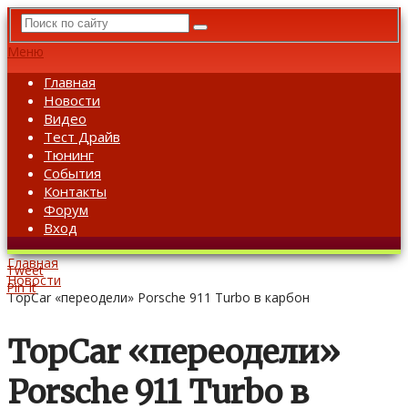
Меню
Главная
Новости
Видео
Тест Драйв
Тюнинг
События
Контакты
Форум
Вход
Главная
Tweet
Новости
Pin It
TopCar «переодели» Porsche 911 Turbo в карбон
TopCar «переодели»
Porsche 911 Turbo в