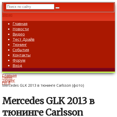
Меню
Главная
Новости
Видео
Тест Драйв
Тюнинг
События
Контакты
Форум
Вход
Главная
Tweet
Тюнинг
Pin It
Mercedes GLK 2013 в тюнинге Carlsson (фото)
Mercedes GLK 2013 в
тюнинге Carlsson