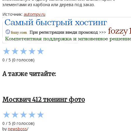
элементами из карбона или дерева под заказ.
Источник:
autompv.ru
★
★
★
★
★
0
/
5
(
0
голосов)
А также читайте:
Москвич 412 тюнинг фото
★
★
★
★
★
0
/
5
(
0
голосов)
by
newsboss
/