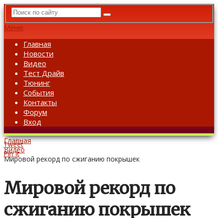
Меню
Главная
Новости
Видео
Тест Драйв
Тюнинг
События
Контакты
Форум
Вход
Главная
Tweet
Видео
Pin It
Мировой рекорд по сжиганию покрышек
Мировой рекорд по
сжиганию покрышек