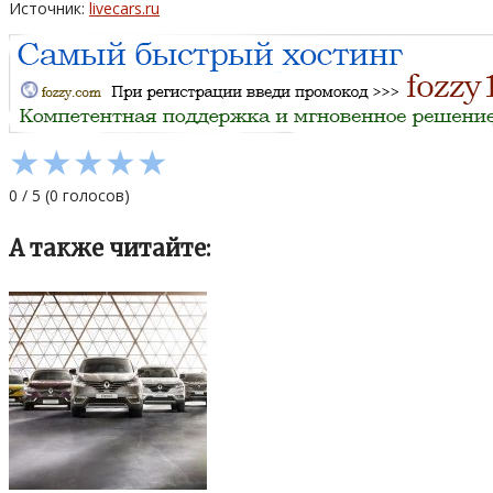
Источник:
livecars.ru
★
★
★
★
★
0
/
5
(
0
голосов)
А также читайте: