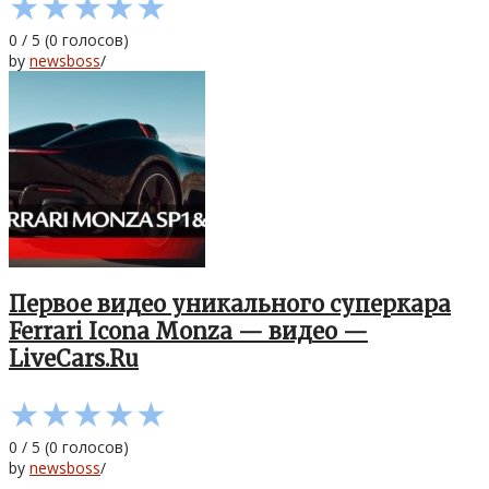
★
★
★
★
★
0
/
5
(
0
голосов)
by
newsboss
/
Первое видео уникального суперкара
Ferrari Icona Monza — видео —
LiveCars.Ru
★
★
★
★
★
0
/
5
(
0
голосов)
by
newsboss
/