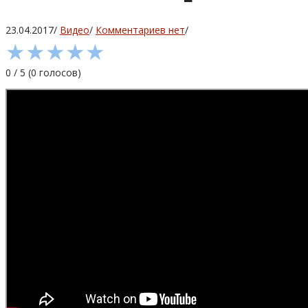
23.04.2017
/
Видео
/
Комментариев нет
/
★
★
★
★
★
0
/
5
(
0
голосов)