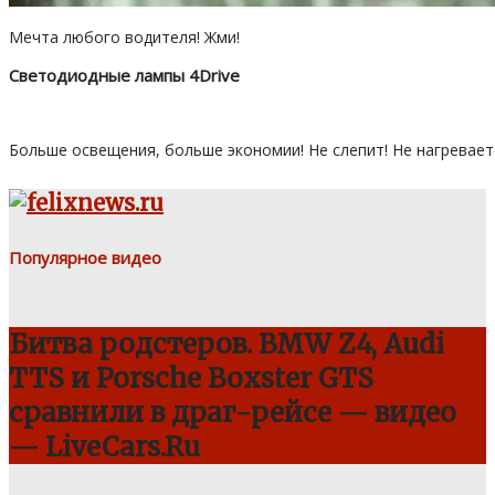
Мечта любого водителя! Жми!
Светодиодные лампы 4Drive
Больше освещения, больше экономии! Не слепит! Не нагревает
Популярное видео
Битва родстеров. BMW Z4, Audi
TTS и Porsche Boxster GTS
сравнили в драг-рейсе — видео
— LiveCars.Ru