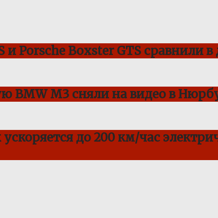
 и Porsche Boxster GTS сравнили в
ую BMW M3 сняли на видео в Нюрбу
ускоряется до 200 км/час электрич