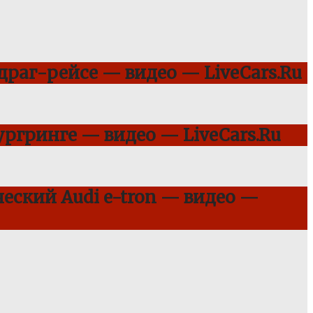
 драг-рейсе — видео — LiveCars.Ru
ргринге — видео — LiveCars.Ru
еский Audi e-tron — видео —