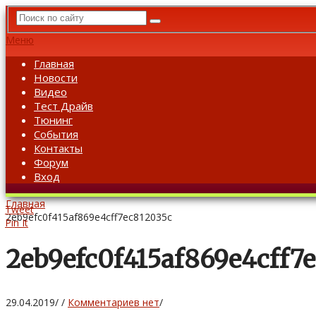
Меню
Главная
Новости
Видео
Тест Драйв
Тюнинг
События
Контакты
Форум
Вход
Главная
Tweet
2eb9efc0f415af869e4cff7ec812035c
Pin It
2eb9efc0f415af869e4cff7
29.04.2019
/
/
Комментариев нет
/