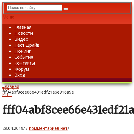
Меню
Главная
Новости
Видео
Тест Драйв
Тюнинг
События
Контакты
Форум
Вход
Главная
Tweet
fff04abf8cee66e431edf21a6e816a9e
Pin It
fff04abf8cee66e431edf21
29.04.2019
/
/
Комментариев нет
/