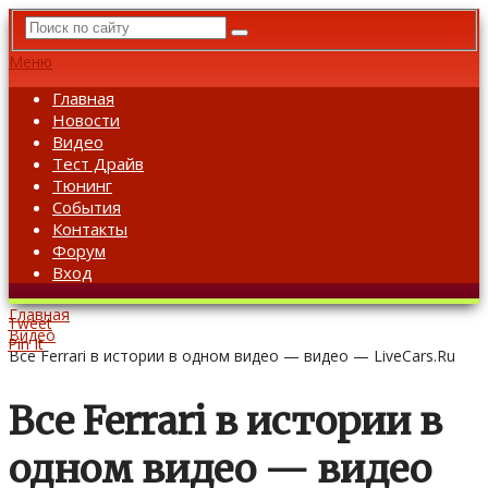
Меню
Главная
Новости
Видео
Тест Драйв
Тюнинг
События
Контакты
Форум
Вход
Главная
Tweet
Видео
Pin It
Все Ferrari в истории в одном видео — видео — LiveCars.Ru
Все Ferrari в истории в
одном видео — видео