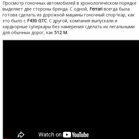
Просмотр гоночных автомобилей в хронологическом порядке
выделяет две стороны бренда. С одной,
Ferrari
всегда была
готова сделать из дорожной машины гоночный спорткар, как
это было с
F430 GTC
. С другой, компания выпускали и
хардкорные суперкары без намерения сделать их легальными
для обычных дорог, как
512 М
.