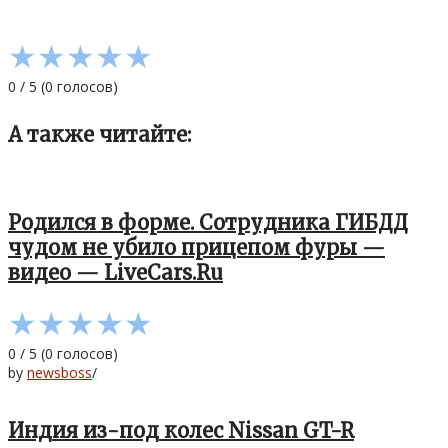
★
★
★
★
★
0
/
5
(
0
голосов)
А также читайте:
Родился в форме. Сотрудника ГИБДД
чудом не убило прицепом фуры —
видео — LiveCars.Ru
★
★
★
★
★
0
/
5
(
0
голосов)
by
newsboss
/
Индия из-под колес Nissan GT-R