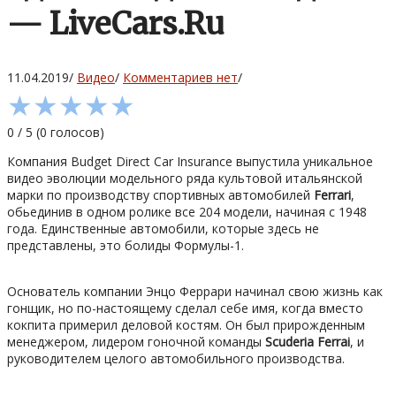
— LiveCars.Ru
11.04.2019
/
Видео
/
Комментариев нет
/
★
★
★
★
★
0
/
5
(
0
голосов)
Компания Budget Direct Car Insurance выпустила уникальное
видео эволюции модельного ряда культовой итальянской
марки по производству спортивных автомобилей
Ferrari
,
обьединив в одном ролике все 204 модели, начиная с 1948
года. Единственные автомобили, которые здесь не
представлены, это болиды Формулы-1.
Основатель компании Энцо Феррари начинал свою жизнь как
гонщик, но по-настоящему сделал себе имя, когда вместо
кокпита примерил деловой костям. Он был прирожденным
менеджером, лидером гоночной команды
Scuderia Ferrai
, и
руководителем целого автомобильного производства.