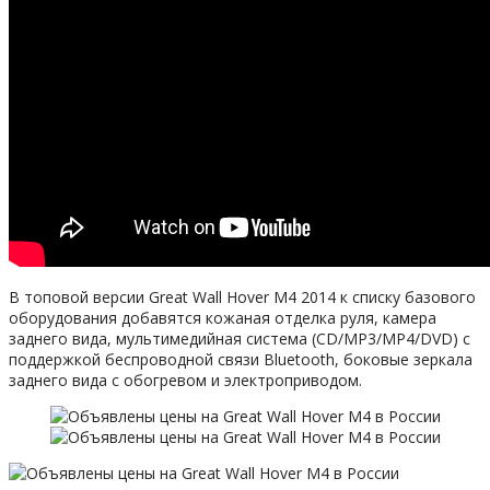
В топовой версии Great Wall Hover M4 2014 к списку базового
оборудования добавятся кожаная отделка руля, камера
заднего вида, мультимедийная система (CD/MP3/MP4/DVD) с
поддержкой беспроводной связи Bluetooth, боковые зеркала
заднего вида с обогревом и электроприводом.