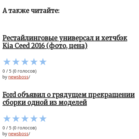
А также читайте:
Рестайлинговые универсал и хетчбэк
Kia Ceed 2016 (фото, цена)
★
★
★
★
★
0
/
5
(
0
голосов)
by
newsboss
/
Ford объявил о грядущем прекращении
сборки одной из моделей
★
★
★
★
★
0
/
5
(
0
голосов)
by
newsboss
/