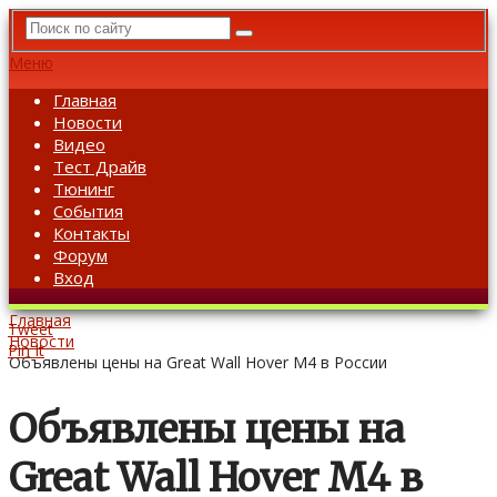
Меню
Главная
Новости
Видео
Тест Драйв
Тюнинг
События
Контакты
Форум
Вход
Главная
Tweet
Новости
Pin It
Объявлены цены на Great Wall Hover M4 в России
Объявлены цены на
Great Wall Hover M4 в