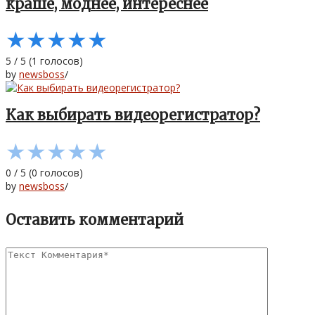
краше, моднее, интереснее
★
★
★
★
★
5
/
5
(
1
голосов)
by
newsboss
/
Как выбирать видеорегистратор?
★
★
★
★
★
0
/
5
(
0
голосов)
by
newsboss
/
Оставить комментарий