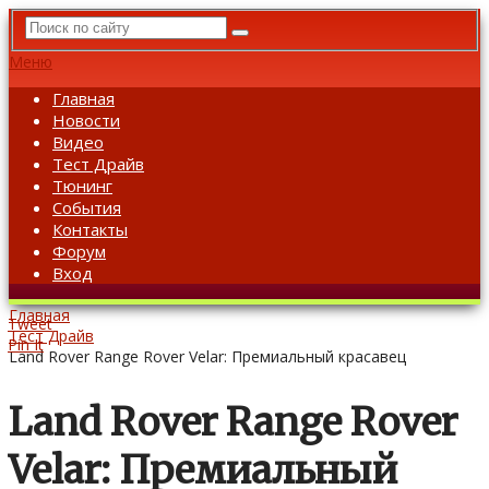
Меню
Главная
Новости
Видео
Тест Драйв
Тюнинг
События
Контакты
Форум
Вход
Главная
Tweet
Тест Драйв
Pin It
Land Rover Range Rover Velar: Премиальный красавец
Land Rover Range Rover
Velar: Премиальный