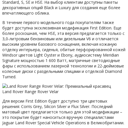
Standard, S, SE и HSE. На выбор клиентам доступны пакеты
декоративных опций Black и Luxury для создания еще более
впечатляющего облика.
В течение первого модельного года покупателям также
будет доступна эксклюзивная модификация First Edition. Еще
более роскошная, чем HSE, эта версия предлагается только с
3,0-литровым бензиновым или дизельным V6 и отличается
высоким уровнем базового оснащения, включая кожаную
отделку интерьера, сиденья, обитые перфорированной кожей
Windsor цветов Light Oyster и Ebony, аудиосистему Meridian
Signature мощностью 1 600 Ватт, матричные светодиодные
фары с использованием лазерной технологии и 22-дюймовые
колесные диски с раздельными спицами и отделкой Diamond
Turned.
Land Rover Range Rover Velar
Для версии First Edition будет доступно три цветовых
решения: Corris Grey, Silicon Silver и Flux Silver. Последний
матовый цвет предлагается только для этой модификации –
это покрытие будет наноситься вручную специалистами
Jaguar Land Rover Special Vehicle Operations в Великобритании.