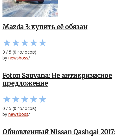
Mazda 3: купить её обязан
★
★
★
★
★
0
/
5
(
0
голосов)
by
newsboss
/
Foton Sauvana: Не антикризисное
предложение
★
★
★
★
★
0
/
5
(
0
голосов)
by
newsboss
/
Обновленный Nissan Qashqai 2017: